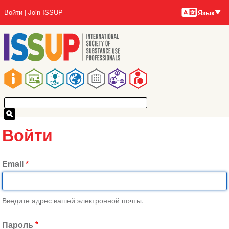
Языки
Перейти
User
Войти
Join ISSUP
Язык
к
account
основному
menu
содержанию
Main
navigation
Войти
Email
Введите адрес вашей электронной почты.
Пароль