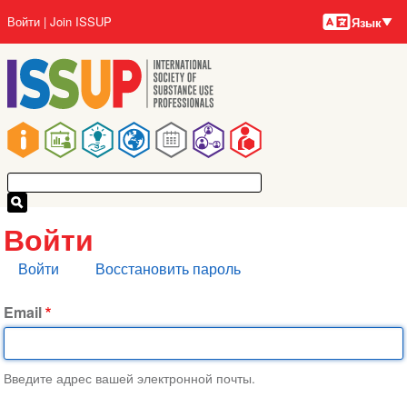
Языки
Перейти
User
Войти
Join ISSUP
Язык
к
account
основному
menu
содержанию
Main
navigation
Войти
Главные
Войти
Восстановить пароль
вкладки
Email
Введите адрес вашей электронной почты.