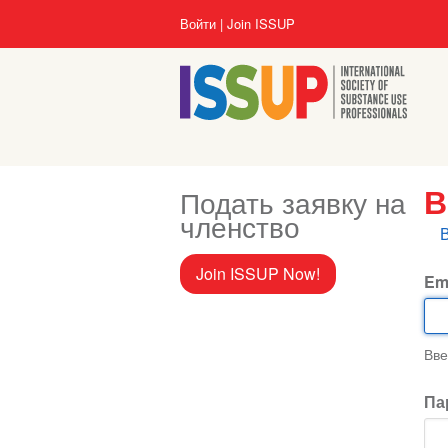
Перейти
User
Войти
Join ISSUP
к
account
основному
menu
содержанию
Подать заявку на
В
членство
Г
в
Join ISSUP Now!
Em
Вве
Па