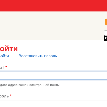
ойти
лавные
Войти
Восстановить пароль
кладки
ail
дите адрес вашей электронной почты.
роль