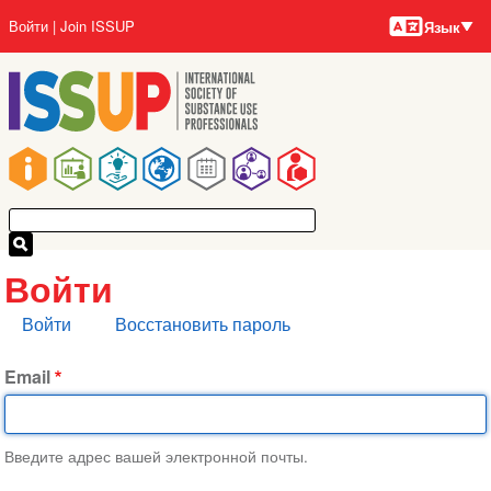
Языки
Перейти
User
Войти
Join ISSUP
Язык
к
account
основному
menu
содержанию
Main
navigation
Войти
Главные
Войти
Восстановить пароль
вкладки
Email
Введите адрес вашей электронной почты.