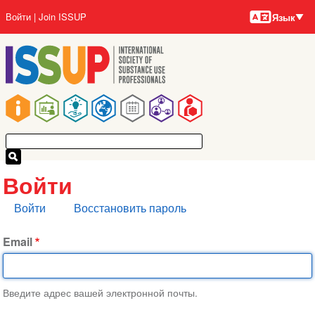
Языки
Перейти
User
Войти
Join ISSUP
Язык
к
account
основному
menu
содержанию
Main
navigation
Войти
Главные
Войти
Восстановить пароль
вкладки
Email
Введите адрес вашей электронной почты.