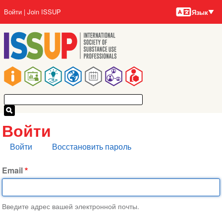
Языки
Перейти
User
Войти
Join ISSUP
Язык
к
account
основному
menu
содержанию
Main
navigation
Войти
Главные
Войти
Восстановить пароль
вкладки
Email
Введите адрес вашей электронной почты.