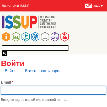
Языки
Перейти
User
Войти
Join ISSUP
Язык
к
account
основному
menu
содержанию
Main
navigation
Войти
Главные
Войти
Восстановить пароль
вкладки
Email
Введите адрес вашей электронной почты.