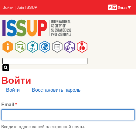
Языки
Перейти
User
Войти
Join ISSUP
Язык
к
account
основному
menu
содержанию
Main
navigation
Войти
Главные
Войти
Восстановить пароль
вкладки
Email
Введите адрес вашей электронной почты.