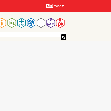
Мова
Мови
Основна
навіґація