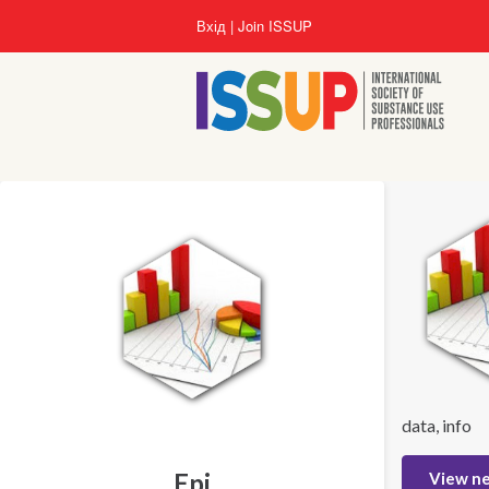
Перейти
Вхід
Join ISSUP
до
основного
вмісту
data, info
Epi
View n