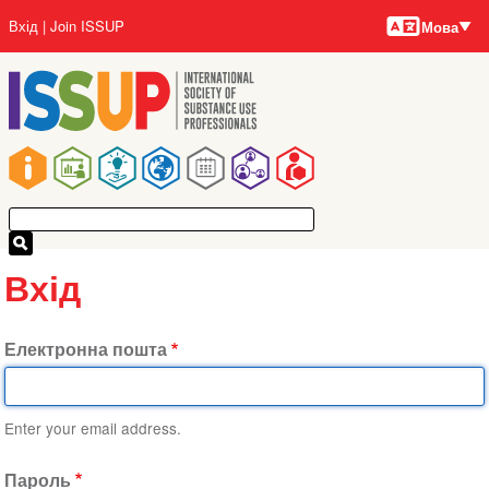
Мови
Перейти
User
Вхід
Join ISSUP
Мова
до
account
основного
menu
вмісту
Main
navigation
Вхід
Електронна пошта
Enter your email address.
Пароль