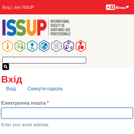
Мови
Перейти
User
Вхід
Join ISSUP
Мова
до
account
основного
menu
вмісту
Main
navigation
Вхід
Основні
Вхід
Скинути пароль
вкладки
Електронна пошта
Enter your email address.