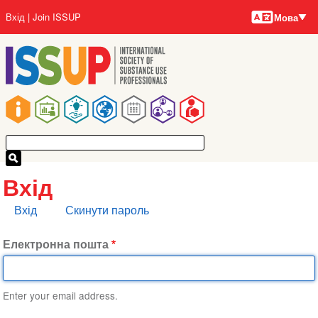
Мови
Перейти
User
Вхід
Join ISSUP
Мова
до
account
основного
menu
вмісту
Main
navigation
Вхід
Основні
Вхід
Скинути пароль
вкладки
Електронна пошта
Enter your email address.