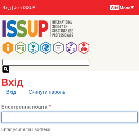
Мови
Перейти
User
Вхід
Join ISSUP
Мова
до
account
основного
menu
вмісту
Main
navigation
Вхід
Основні
Вхід
Скинути пароль
вкладки
Електронна пошта
Enter your email address.