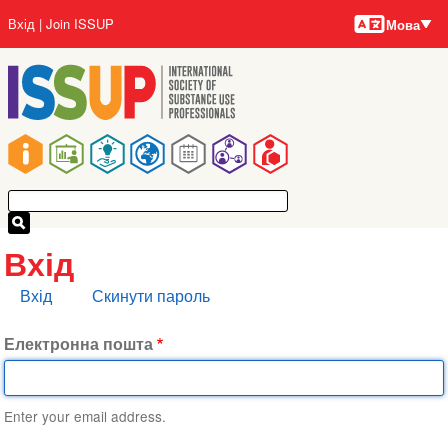
Мови
Перейти
User
Вхід
Join ISSUP
Мова
до
account
основного
menu
вмісту
Main
navigation
Вхід
Основні
Вхід
Скинути пароль
вкладки
Електронна пошта
Enter your email address.