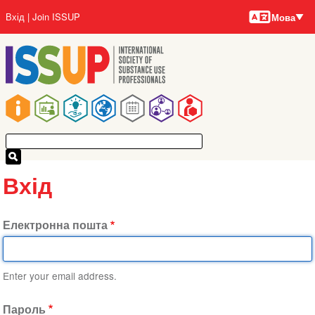
Мови
Перейти
User
Вхід
Join ISSUP
Мова
до
account
основного
menu
вмісту
Main
navigation
Вхід
Електронна пошта
Enter your email address.
Пароль