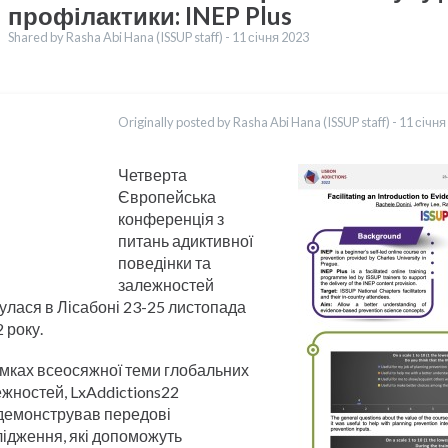
профілактики: INEP Plus
Shared by Rasha Abi Hana (ISSUP staff) -
11 січня 2023
клади
English
Originally posted by Rasha Abi Hana (ISSUP staff) -
11 січня
Français
Español
العربية
Четверта
Қазақ
Європейська
Pусский
конференція з
Pashto
питань адиктивної
Dari
поведінки та
Italiano
залежностей
улася в Лісабоні 23-25 листопада
 року.
амках всеосяжної теми глобальних
жностей, LxAddictions22
демонстрував передові
ідження, які допоможуть