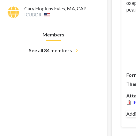
охар
Cary Hopkins Eyles, MA, CAP
реаг
ICUDDR
Members
See all 84 members
For
The
Att
I
Addi