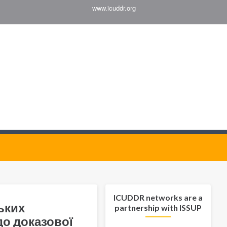
www.icuddr.org
ICUDDR networks are a
ьких
partnership with ISSUP
до доказової