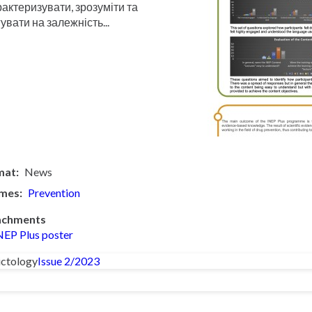
актеризувати, зрозуміти та
увати на залежність...
mat
News
mes
Prevention
achments
NEP Plus poster
ctology
Issue 2/2023