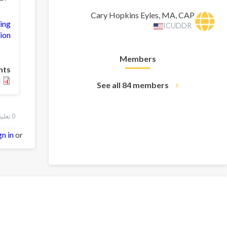
Cary Hopkins Eyles, MA, CAP
ing
ICUDDR
sion
Members
nts
l
See all 84 members
0 تعليقات
gn in
or