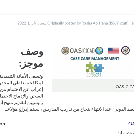
lish
/أبريل 2022
Originally posted by Rasha Abi Hana (ISSUP staff) -
uês
ька
hto
sky
وصف
موجز:
وتسعى الأمانة التنفيذية 
لمكافحة تعاطي المخدر
OAS-CIC
إعراب عن الاهتمام من 
السجن والإدماج الاجتم
رئيسيين لتقديم منهج إد
يد الدولي. عند الانتهاء بنجاح من تدريب المدربين ، سيتم إدراج هؤلاء...
ion
O
منشورات