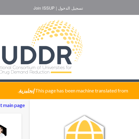
تجاوز
تسجيل الدخول
Join ISSUP
إلى
المحتوى
الرئيسي
This page has been machine translated from
إنجليزية
.
رسالة
t main page
التحذير