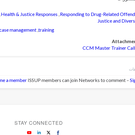
Health & Justice Responses
Responding to Drug-Related Offend
Justice and Diver
case management
training
Attachme
CCM Master Trainer Cal
me a member
ISSUP members can join Networks to comment –
Si
STAY CONNECTED