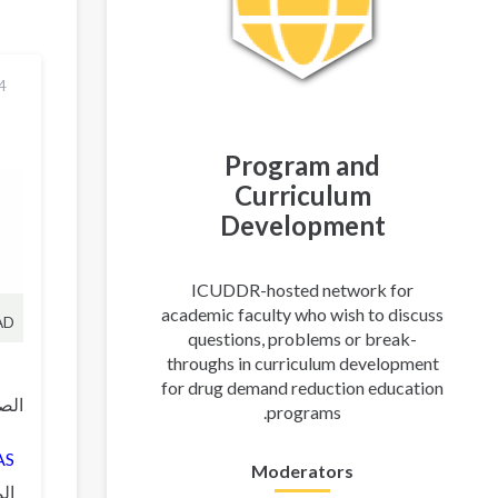
14 نيسان
Program and
Curriculum
Development
ICUDDR-hosted network for
academic faculty who wish to discuss
AD
questions, problems or break-
throughs in curriculum development
for drug demand reduction education
الصع
programs.
AS
Moderators
ال