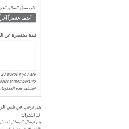
أي
على سبيل المثال، الدر
مؤهلات
أكاديمية.
(القيمة
1)
نبذة مختصرة عن الخل
/Regular membership, 50 words if you are applying for Professional membership.
(ستظهر هذه المعلومات
هل ترغب في تلقي الرسالة
اشتراك
يتم إرسال الرسائل الإخبا