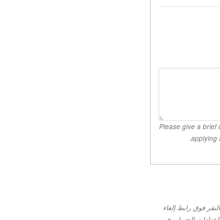
Please give a brief description o
لنقر فوق رابط إلغاء
بالاتصال بنا على موقع info@issup.net، أو على صفحة إعدادات الحساب في