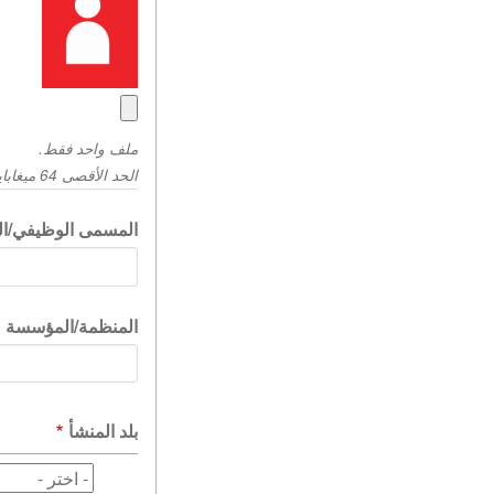
ملف واحد فقط.
الحد الأقصى 64 ميغابايت. الأنواع المسموح به:.png gif jpg jpeg
المسمى الوظيفي/ال
المنظمة/المؤسسة
بلد المنشأ
بلد