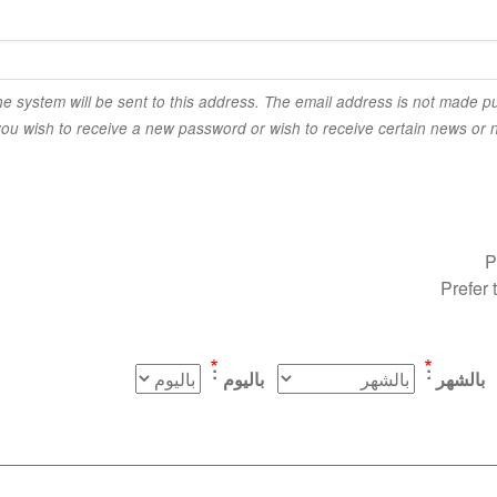
the system will be sent to this address. The email address is not made pu
you wish to receive a new password or wish to receive certain news or no
P
Prefer 
بالشهر
باليوم