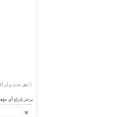
هل حدث و أن أكملت من قبل
يرجى إدراج أي مؤهلا
يرجى
إدراج