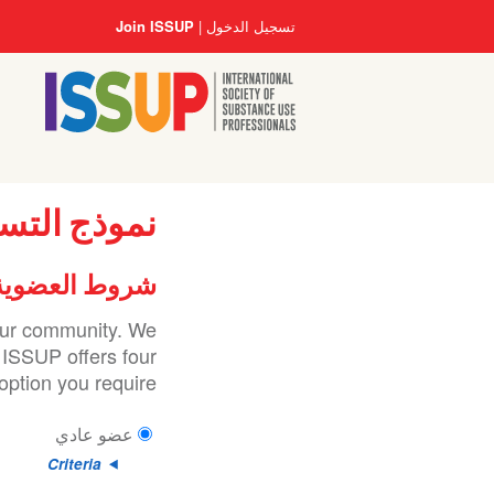
تجاوز
User
تسجيل الدخول
Join ISSUP
إلى
account
المحتوى
menu
الرئيسي
نموذج التس
شروط العضوية
 our community. We
 ISSUP offers four
ption you require.
عضو عادي
Criteria