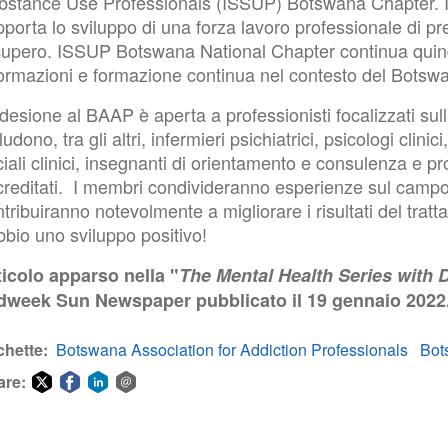
bstance Use Professionals (ISSUP) Botswana Chapter.
porta lo sviluppo di una forza lavoro professionale di p
cupero. ISSUP Botswana National Chapter continua quindi
formazioni e formazione continua nel contesto del Botsw
desione al BAAP è aperta a professionisti focalizzati su
ludono, tra gli altri, infermieri psichiatrici, psicologi clinic
iali clinici, insegnanti di orientamento e consulenza e p
creditati. I membri condivideranno esperienze sul campo 
tribuiranno notevolmente a migliorare i risultati del trat
bio uno sviluppo positivo!
ticolo apparso nella "
The Mental Health Series with
dweek Sun Newspaper pubblicato il 19 gennaio 2022
chette
Botswana Association for Addiction Professionals
Bot
are:
Share
Share
Share
Share
on
on
on
via