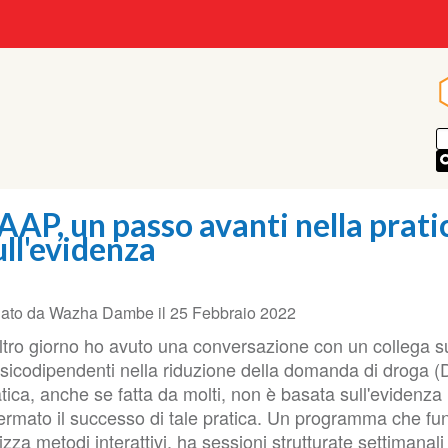
AAP, un passo avanti nella prati
ull'evidenza
iato da
Wazha Dambe
il
25 Febbraio 2022
altro giorno ho avuto una conversazione con un collega s
ssicodipendenti nella riduzione della domanda di droga (
tica, anche se fatta da molti, non è basata sull'evidenz
fermato il successo di tale pratica. Un programma che f
lizza metodi interattivi, ha sessioni strutturate settiman