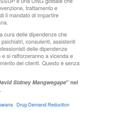
 ISSUP è una ONG globale che
revenzione, trattamento e
 il mandato di impartire
ana.
lla cura delle dipendenze che
i, psichiatri, consulenti, assistenti
rofessionisti delle dipendenze
e si rafforzeranno a vicenda e
tamento dei clienti. Questo è senza
 David Sidney Mangwegape
" nel
.
swana
Drug Demand Reduction