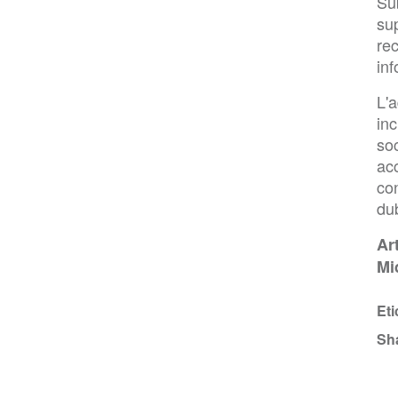
Su
sup
re
in
L'a
inc
soc
ac
con
dub
Ar
Mi
Eti
Sh