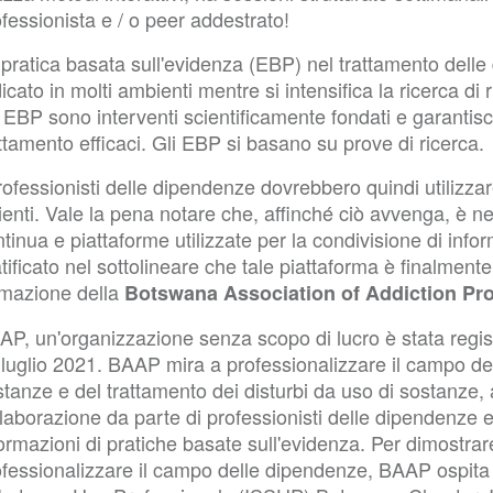
fessionista e / o peer addestrato!
 pratica basata sull'evidenza (EBP) nel trattamento dell
icato in molti ambienti mentre si intensifica la ricerca d
 EBP sono interventi scientificamente fondati e garantisco
ttamento efficaci. Gli EBP si basano su prove di ricerca.
rofessionisti delle dipendenze dovrebbero quindi utilizzar
lienti. Vale la pena notare che, affinché ciò avvenga, è
tinua e piattaforme utilizzate per la condivisione di info
tificato nel sottolineare che tale piattaforma è finalmen
rmazione della
Botswana Association of Addiction Pro
P, un'organizzazione senza scopo di lucro è stata registr
luglio 2021. BAAP mira a professionalizzare il campo del
tanze e del trattamento dei disturbi da uso di sostanze, 
laborazione da parte di professionisti delle dipendenze 
ormazioni di pratiche basate sull'evidenza. Per dimostrare
fessionalizzare il campo delle dipendenze, BAAP ospita l