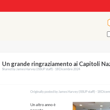
Un grande ringraziamento ai Capitoli Na
Shared by James Harvey (ISSUP staff) -
18 Dicembre 2024
ioni
English
Originally posted by James Harvey (ISSUP staff) -
18 Dicem
Português
Español
Pashto
Un altro anno è
Dari
passato