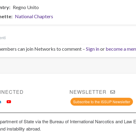
ntry
Regno Unito
hette
National Chapters
nti
embers can join Networks to comment –
Sign in
or
become a me
NNECTED
NEWSLETTER
Subscribe to the ISSUP Newsletter
artment of State via the Bureau of International Narcotics and Law 
and instability abroad.