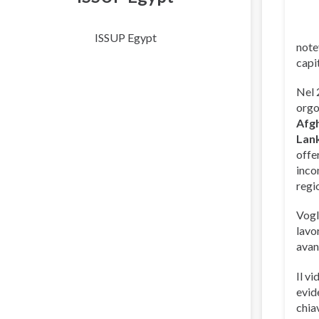
ISSUP Egypt
note
capi
Nel 
orgo
Afg
Lan
offe
inco
regi
Vogl
lavo
avan
Il v
evid
chia