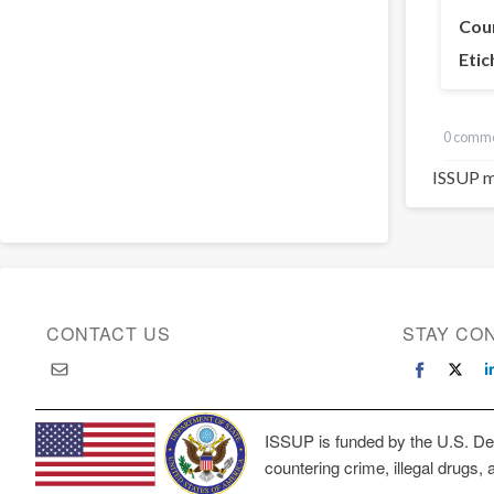
Cou
Etic
0 comme
ISSUP m
CONTACT US
STAY CO
ISSUP is funded by the U.S. Dep
countering crime, illegal drugs, 