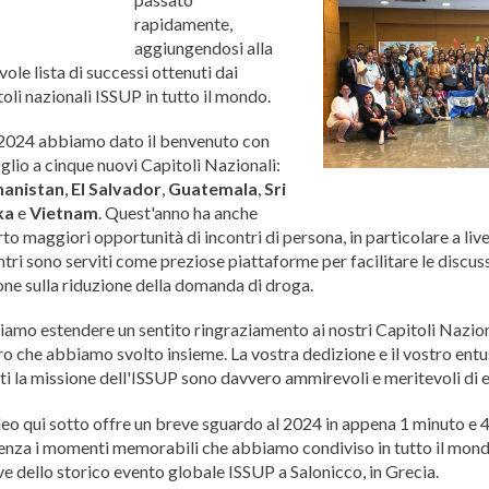
Urdu
rapidamente,
Türkçe
aggiungendosi alla
vole lista di successi ottenuti dai
toli nazionali ISSUP in tutto il mondo.
2024 abbiamo dato il benvenuto con
glio a cinque nuovi Capitoli Nazionali:
hanistan
,
El Salvador
,
Guatemala
,
Sri
ka
e
Vietnam
. Quest'anno ha anche
rto maggiori opportunità di incontri di persona, in particolare a liv
ntri sono serviti come preziose piattaforme per facilitare le discuss
one sulla riduzione della domanda di droga.
iamo estendere un sentito ringraziamento ai nostri Capitoli Naziona
ro che abbiamo svolto insieme. La vostra dedizione e il vostro ent
ti la missione dell'ISSUP sono davvero ammirevoli e meritevoli di
ideo qui sotto offre un breve sguardo al 2024 in appena 1 minuto e 
enza i momenti memorabili che abbiamo condiviso in tutto il mond
ve dello storico evento globale ISSUP a Salonicco, in Grecia.