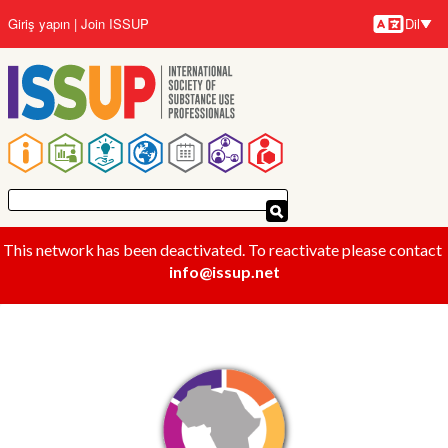
Ana
Giriş yapın
Join ISSUP
Dil
içeriğe
Diller
atla
Ana
gezinti
menüsü
This network has been deactivated. To reactivate please contact
info@issup.net