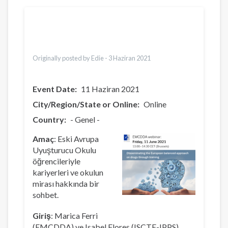
Çeviriler
English
Bahasa Indonesia
Česky
Urdu
Originally posted by Edie -
3 Haziran 2021
Event Date
11 Haziran 2021
City/Region/State or Online
Online
Country
- Genel -
Amaç
: Eski Avrupa
Uyuşturucu Okulu
öğrencileriyle
kariyerleri ve okulun
mirası hakkında bir
sohbet.
Giriş
: Marica Ferri
(EMCDDA) ve Isabel Flores (ISCTE-IPPS)