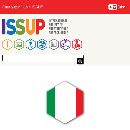
Ana
Giriş yapın
Join ISSUP
Dil
içeriğe
Diller
atla
Ana
gezinti
menüsü