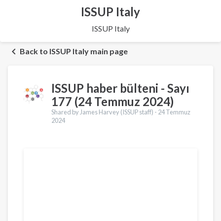
ISSUP Italy
ISSUP Italy
Back to ISSUP Italy main page
ISSUP haber bülteni - Sayı
177 (24 Temmuz 2024)
Shared by James Harvey (ISSUP staff) -
24 Temmuz
2024
Çeviriler
English
Français
Português
Español
العربية
Қазақ
Pусский