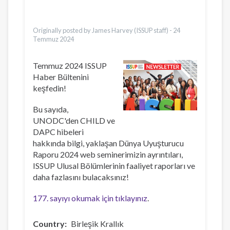
Dari
Ελληνικά
Originally posted by James Harvey (ISSUP staff) -
24
Temmuz 2024
Temmuz 2024 ISSUP
Haber Bültenini
keşfedin!
Bu sayıda,
UNODC'den CHILD ve
DAPC hibeleri
hakkında bilgi, yaklaşan Dünya Uyuşturucu
Raporu 2024 web seminerimizin ayrıntıları,
ISSUP Ulusal Bölümlerinin faaliyet raporları ve
daha fazlasını bulacaksınız!
177. sayıyı okumak için tıklayınız
.
Country
Birleşik Krallık