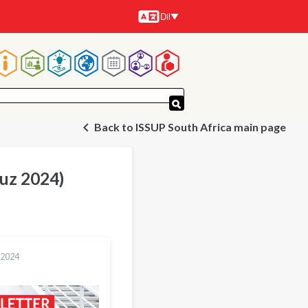
Dil
Diller
Ana
gezinti
Back to ISSUP South Africa main page
menüsü
muz 2024)
 2024