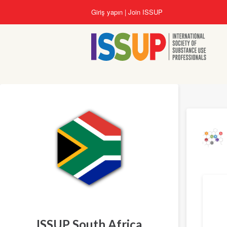
Ana
Giriş yapın
Join ISSUP
içeriğe
atla
Çeviri
ISSUP South Africa