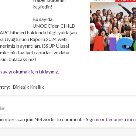
Қазақ
keşfedin!
Pусский
Dari
Bu sayıda,
Ελληνικά
UNODC'den CHILD
APC hibeleri hakkında bilgi, yaklaşan
a Uyuşturucu Raporu 2024 web
nerimizin ayrıntıları, ISSUP Ulusal
mlerinin faaliyet raporları ve daha
asını bulacaksınız!
 sayıyı okumak için tıklayınız
.
ntry
Birleşik Krallık
lar
embers can join Networks to comment –
Sign in
or
become a me