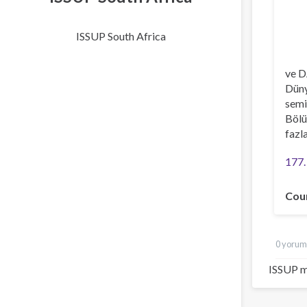
ISSUP South Africa
ve D
Düny
semi
Bölü
fazl
177.
Cou
0 yorum
ISSUP m