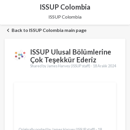
ISSUP Colombia
ISSUP Colombia
Back to ISSUP Colombia main page
ISSUP Ulusal Bölümlerine
Çok Teşekkür Ederiz
Shared by James Harvey (ISSUP staff) -
18 Aralık 2024
Çeviriler
English
Português
Español
Pashto
Dari
Italiano
Urdu
Originally posted by James Harvey (ISSUP staff) -
18