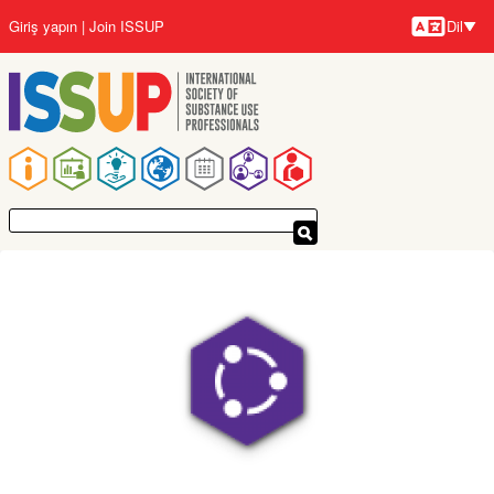
Ana
Giriş yapın
Join ISSUP
Dil
içeriğe
Diller
atla
Ana
gezinti
menüsü