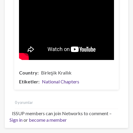
Country
Birleşik Krallık
Etiketler
National Chapters
0 yorumlar
ISSUP members can join Networks to comment –
Sign in
or
become a member