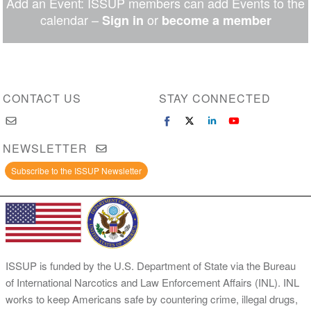
Add an Event: ISSUP members can add Events to the
Messenger
calendar –
or
Sign in
become a member
CONTACT US
STAY CONNECTED
NEWSLETTER
Subscribe to the ISSUP Newsletter
ISSUP is funded by the U.S. Department of State via the Bureau
of International Narcotics and Law Enforcement Affairs (INL). INL
works to keep Americans safe by countering crime, illegal drugs,