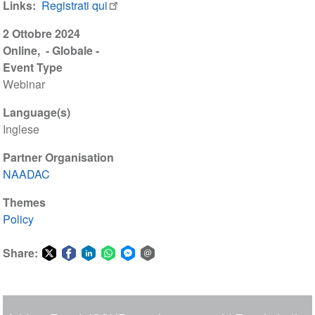
Links
Registrati qui
2 Ottobre 2024
Online
- Globale -
Event Type
Webinar
Language(s)
Inglese
Partner Organisation
NAADAC
Themes
Policy
Share:
Share
Share
Share
Share
Share
Share
on
on
on
on
on
via
Twitter
Facebook
LinkedIn
WhatsApp
Facebook
email