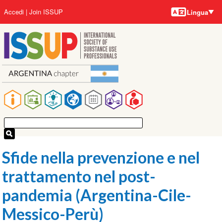
Lingue
Salta
User
Accedi
Join ISSUP
Lingua
al
account
contenuto
menu
principale
Main
navigation
Sfide nella prevenzione e nel
trattamento nel post-
pandemia (Argentina-Cile-
Messico-Perù)