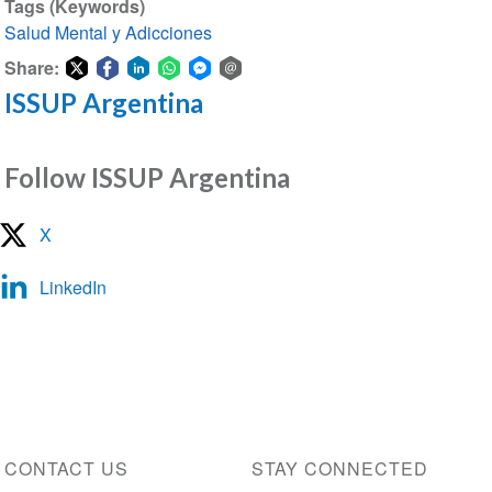
Tags (Keywords)
Salud Mental y Adicciones
Share:
ISSUP Argentina
Share
Share
Share
Share
Share
Share
on
on
on
on
on
via
Twitter
Facebook
LinkedIn
WhatsApp
Facebook
email
Follow ISSUP Argentina
Messenger
X
LinkedIn
CONTACT US
STAY CONNECTED