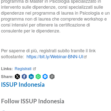
programma di Master in Psicologia specializzato in
intervento sulle dipendenze, corsi specializzati sulle
dipendenze nel programma di laurea in Psicologia e un
programma non di laurea che comprende workshop e
corsi intensivi per ottenere la certificazione di
consulente per le dipendenze.
Per saperne di più, registrati subito tramite il link
sottostante:
https://bit.ly/Webinar-BNN-UI
Links
Registrati
Share:
ISSUP Indonesia
Share
Share
Share
Share
Share
Share
on
on
on
on
on
via
Twitter
Facebook
LinkedIn
WhatsApp
Facebook
email
Follow ISSUP Indonesia
Messenger