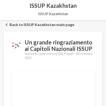
ISSUP Kazakhstan
ISSUP Kazakhstan
Back to ISSUP Kazakhstan main page
Un grande ringraziamento
ai Capitoli Nazionali ISSUP
Shared by James Harvey (ISSUP staff) -
18 Dicembre
2024
Traduzioni
English
Português
Español
Pashto
Dari
Urdu
Türkçe