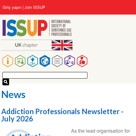
Ana
User
Giriş yapın
Join ISSUP
içeriğe
account
atla
menu
Main
navigation
News
Addiction Professionals Newsletter -
July 2026
As the lead organisation for