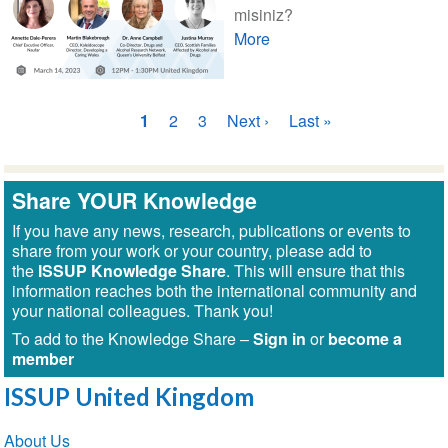
misiniz?
More
Sayfalama
Şu
1
Sayfa
2
Sayfa
3
Sonraki
Next ›
Son
Last »
an
sayfa
sayfa
kullanılan
sayfa
Share YOUR Knowledge
If you have any news, research, publications or events to
share from your work or your country, please add to
the
ISSUP Knowledge Share
. This will ensure that this
information reaches both the international community and
your national colleagues. Thank you!
To add to the Knowledge Share –
Sign in
or
become a
member
ISSUP United Kingdom
Section
About Us