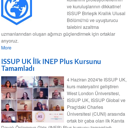
ve kuruluşlarının dikkatine!
ISSUP Birleşik Krallık Ulusal
Bölümü'nü ve uyuşturucu
talebini azaltma
uzmanlarından oluşan ağımızı güçlendirmek için ortaklar
arıyoruz.
More
ISSUP UK İlk INEP Plus Kursunu
Tamamladı
4 Haziran 2024'te ISSUP UK,
kurs materyalini geliştiren
West London Üniversitesi,
ISSUP UK, ISSUP Global ve
Prag'daki Charles
Üniversitesi (CUNI) arasında
ortak bir çaba olan ilk Kanıta
Dayalı Önlemeye Giriş (INEP) Plus kursunu tamamladı.