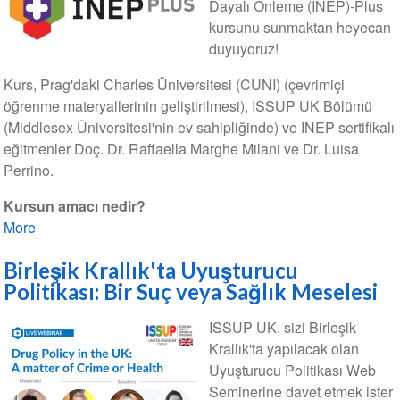
Dayalı Önleme (INEP)-Plus
kursunu sunmaktan heyecan
duyuyoruz!
Kurs, Prag'daki Charles Üniversitesi (CUNI) (çevrimiçi
öğrenme materyallerinin geliştirilmesi), ISSUP UK Bölümü
(Middlesex Üniversitesi'nin ev sahipliğinde) ve INEP sertifikalı
eğitmenler Doç. Dr. Raffaella Marghe Milani ve Dr. Luisa
Perrino.
Kursun amacı nedir?
More
Birleşik Krallık'ta Uyuşturucu
Politikası: Bir Suç veya Sağlık Meselesi
ISSUP UK, sizi Birleşik
Krallık'ta yapılacak olan
Uyuşturucu Politikası Web
Seminerine davet etmek ister