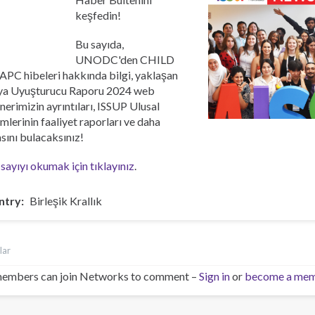
Қазақ
keşfedin!
Pусский
Dari
Bu sayıda,
Ελληνικά
UNODC'den CHILD
APC hibeleri hakkında bilgi, yaklaşan
a Uyuşturucu Raporu 2024 web
nerimizin ayrıntıları, ISSUP Ulusal
mlerinin faaliyet raporları ve daha
asını bulacaksınız!
 sayıyı okumak için tıklayınız
.
ntry
Birleşik Krallık
lar
embers can join Networks to comment –
Sign in
or
become a me