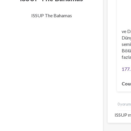
ISSUP The Bahamas
ve D
Düny
semi
Bölü
fazl
177.
Cou
0 yorum
ISSUP m