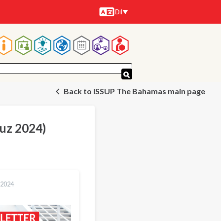
Dil
Diller
Ana
gezinti
Back to ISSUP The Bahamas main page
menüsü
muz 2024)
 2024