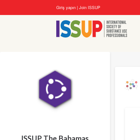
Ana
Giriş yapın
Join ISSUP
içeriğe
atla
Çeviri
ISSUP The Bahamas