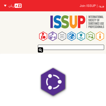
رفتن
زبان
Join ISSUP
ورود
به
زبان‌ها
محتوای
اصلی
پیمایدنۀ
اصلی