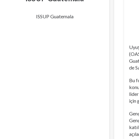
ISSUP Guatemala
Uyuş
(OAS
Guat
de S
Bu f
konu
lide
için 
Genç
Genç
katı
açıla