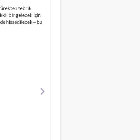
yürekten tebrik
ıklı bir gelecek için
erde hissedilecek—bu