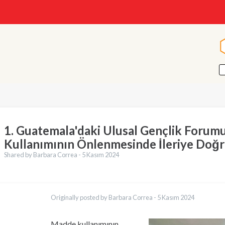
1. Guatemala'daki Ulusal Gençlik Forum
Kullanımının Önlenmesinde İleriye Doğr
Shared by Barbara Correa -
5 Kasım 2024
ler
English
Originally posted by Barbara Correa -
5 Kasım 2024
Français
Español
العربية
Madde kullanımının