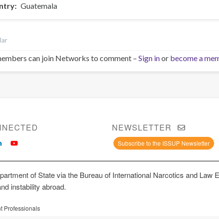
ntry
Guatemala
lar
embers can join Networks to comment –
Sign in
or
become a me
NNECTED
NEWSLETTER
Subscribe to the ISSUP Newsletter
artment of State via the Bureau of International Narcotics and Law 
and instability abroad.
t Professionals