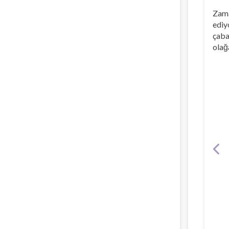
Zama
ediy
çaba
olağ