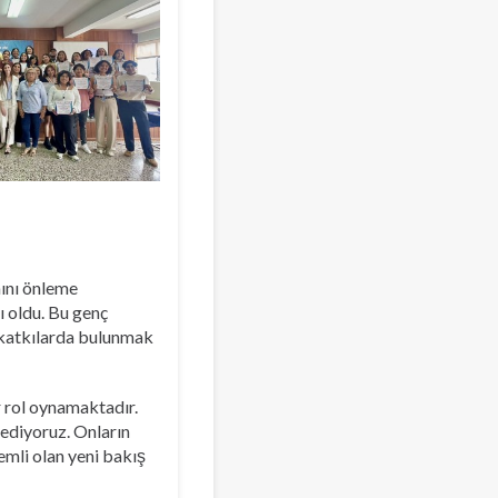
mını önleme
 oldu. Bu genç
ı katkılarda bulunmak
r rol oynamaktadır.
 ediyoruz. Onların
emli olan yeni bakış