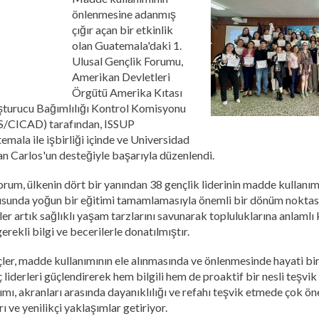
Қазақ
önlenmesine adanmış
Pashto
çığır açan bir etkinlik
Dari
olan Guatemala'daki 1.
Ελληνικά
Ulusal Gençlik Forumu,
Italiano
Amerikan Devletleri
Urdu
Örgütü Amerika Kıtası
turucu Bağımlılığı Kontrol Komisyonu
/CICAD) tarafından, ISSUP
emala ile işbirliği içinde ve Universidad
an Carlos'un desteğiyle başarıyla düzenlendi.
orum, ülkenin dört bir yanından 38 gençlik liderinin madde kullanı
sunda yoğun bir eğitimi tamamlamasıyla önemli bir dönüm noktası
rler artık sağlıklı yaşam tarzlarını savunarak topluluklarına anlaml
gerekli bilgi ve becerilerle donatılmıştır.
ler, madde kullanımının ele alınmasında ve önlenmesinde hayati bi
 liderleri güçlendirerek hem bilgili hem de proaktif bir nesli teşvik
lımı, akranları arasında dayanıklılığı ve refahı teşvik etmede çok ön
rı ve yenilikçi yaklaşımlar getiriyor.