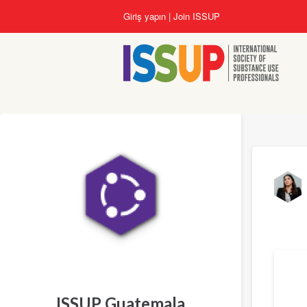
Ana
Giriş yapın
Join ISSUP
içeriğe
atla
Çeviri
ISSUP Guatemala