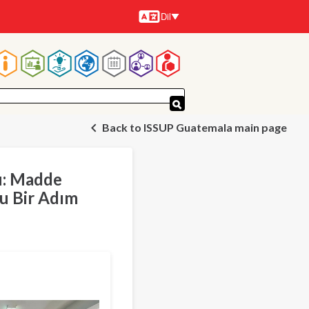
Dil
Diller
Ana
gezinti
Back to ISSUP Guatemala main page
menüsü
u: Madde
u Bir Adım