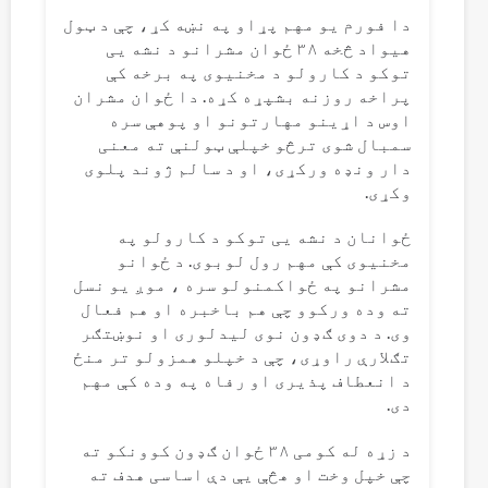
دا فورم یو مهم پړاو په نښه کړ، چې د ټول
هیواد څخه ۳۸ ځوان مشرانو د نشه یی
توکو د کارولو د مخنیوی په برخه کې
پراخه روزنه بشپړه کړه. دا ځوان مشران
اوس د اړینو مهارتونو او پوهې سره
سمبال شوی ترڅو خپلې ټولنې ته معنی
دار ونډه ورکړی، او د سالم ژوند پلوی
وکړی.
ځوانان د نشه یی توکو د کارولو په
مخنیوی کې مهم رول لوبوی. د ځوانو
مشرانو په ځواکمنولو سره ، موږ یو نسل
ته وده ورکوو چې هم باخبره او هم فعال
وی. د دوی ګډون نوی لیدلوری او نوښتګر
تګلارې راوړی، چې د خپلو همزولو تر منځ
د انعطاف پذیری او رفاه په وده کې مهم
دی.
د زړه له کومی ۳۸ ځوان ګډون کوونکو ته
چې خپل وخت او هڅې یې دې اساسی هدف ته