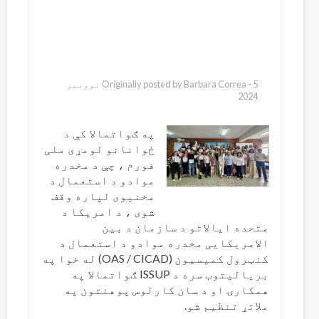
Dari
Ελληνικά
Italiano
Urdu
Türkçe
Originally posted by Barbara Correa -
5 نوومبر
2024
په ګواتمالا کې د
ځوانانو لومړی ملی
فورم ، چې د مخدره
موادو د استعمال د
مخنیوی لپاره وقف
شوی ، د امریکا د
متحده ایالاتو د سازمان د بین
الامریکایی مخدره موادو د استعمال د
کنټرول کمیسیون (OAS / CICAD) له خوا په
بریالیتوب سره د ISSUP ګواتمالا په
همکارۍ او د سان کارلوس پوهنتون په
ملاتړ تنظیم شو.