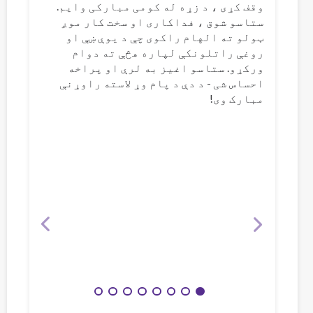
وقف کړی ، د زړه له کومی مبارکی وایم.
ستاسو شوق ، فداکاری او سخت کار موږ
ټولو ته الهام راکوی چې د یوې ښې او
روغې راتلونکې لپاره هڅې ته دوام
ورکړو. ستاسو اغیز به لرې او پراخه
احساس شی - د دې د پام وړ لاسته راوړنې
مبارک وی!