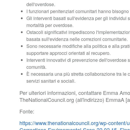
dell'overdose.
I funzionari penitenziari comunitari hanno bisogno d
Gli interventi basati sull'evidenza per gli individui
mortalità per overdose.
Ostacoli significativi impediscono l'implementazio
basata sull'evidenza nelle correzioni comunitarie.
Sono necessarie modifiche alla politica e alla prat
supportare approcci orientati al recupero.
Interventi innovativi di prevenzione dell'overdose
comunità.
È necessaria una più stretta collaborazione tra le co
servizi sanitari e sociali.
Per ulteriori informazioni, contattare Emma A
TheNationalCouncil
.
org
(all'indirizzo)
EmmaA
[a
Fonte:
https://www.thenationalcouncil.org/wp-content
Corrections-Environmental-Scan-22.02.15_Fin