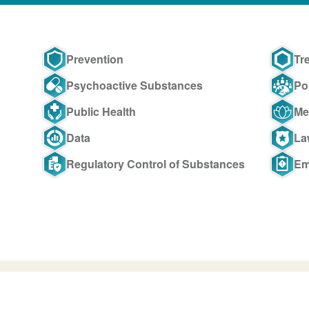
Prevention
Tr
Psychoactive Substances
Po
Public Health
Me
Data
La
Regulatory Control of Substances
Em