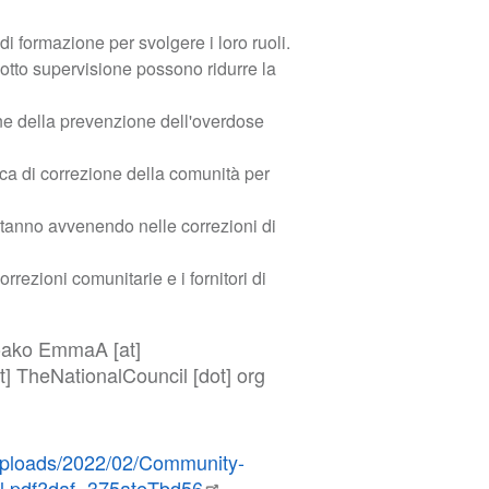
i formazione per svolgere i loro ruoli.
 sotto supervisione possono ridurre la
ne della prevenzione dell'overdose
ica di correzione della comunità per
 stanno avvenendo nelle correzioni di
rrezioni comunitarie e i fornitori di
moako
EmmaA
[at]
t]
TheNationalCouncil
[dot]
org
/uploads/2022/02/Community-
al.pdf?daf=375ateTbd56