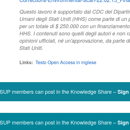
Questo lavoro è supportato dal CDC del Dipartim
Umani degli Stati Uniti (HHS) come parte di un p
per un totale di $ 250.000 con un finanziament
HHS. I contenuti sono quelli degli autori e non
opinioni ufficiali, né un'approvazione, da parte
Stati Uniti.
Links
Testo Open Access in inglese
SSUP members can post in the Knowledge Share –
Sign 
SSUP members can post in the Knowledge Share –
Sign 