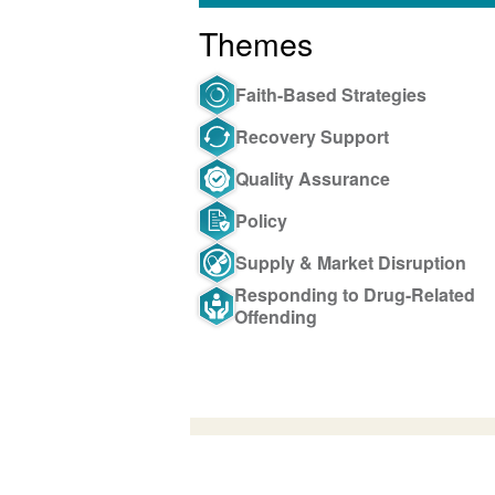
Themes
Faith-Based Strategies
Recovery Support
Quality Assurance
Policy
Supply & Market Disruption
Responding to Drug-Related
Offending