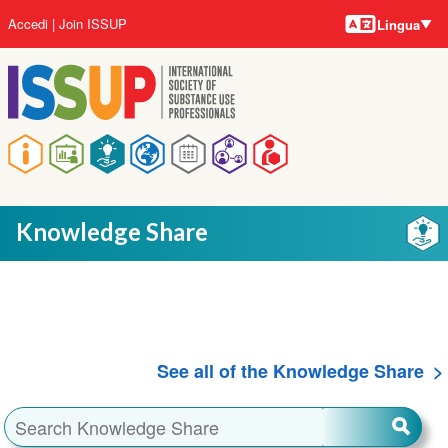
Lingue
Salta
User
Accedi
Join ISSUP
Lingua
al
account
contenuto
menu
principale
Main
navigation
Knowledge Share
See all of the Knowledge Share