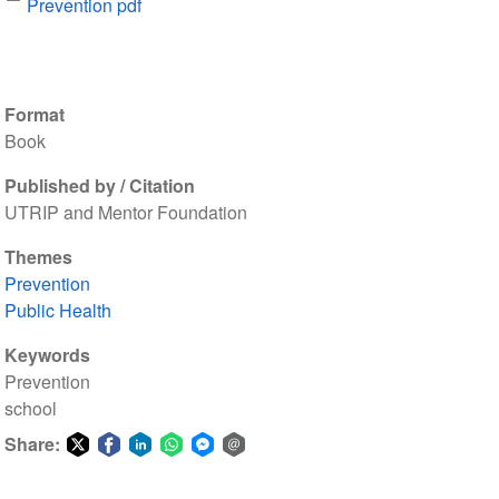
Prevention pdf
Format
Book
Published by / Citation
UTRIP and Mentor Foundation
Themes
Prevention
Public Health
Keywords
Prevention
school
Share:
Share
Share
Share
Share
Share
Share