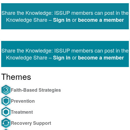
on
on
on
on
on
via
Twitter
Facebook
LinkedIn
WhatsApp
Facebook
email
Share the Knowledge: ISSUP members can post in the
Messenger
Knowledge Share –
or
Sign in
become a member
Share the Knowledge: ISSUP members can post in the
Knowledge Share –
or
Sign in
become a member
Themes
Faith-Based Strategies
Prevention
Treatment
Recovery Support