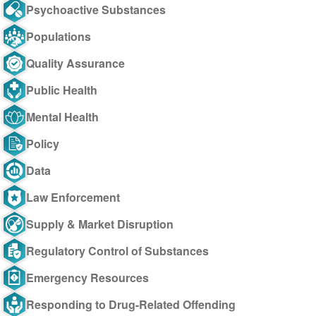
Psychoactive Substances
Populations
Quality Assurance
Public Health
Mental Health
Policy
Data
Law Enforcement
Supply & Market Disruption
Regulatory Control of Substances
Emergency Resources
Responding to Drug-Related Offending