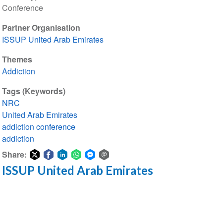
Conference
Partner Organisation
ISSUP United Arab Emirates
Themes
Addiction
Tags (Keywords)
NRC
United Arab Emirates
addiction conference
addiction
Share:
ISSUP United Arab Emirates
Share
Share
Share
Share
Share
Share
on
on
on
on
on
via
Twitter
Facebook
LinkedIn
WhatsApp
Facebook
email
Messenger