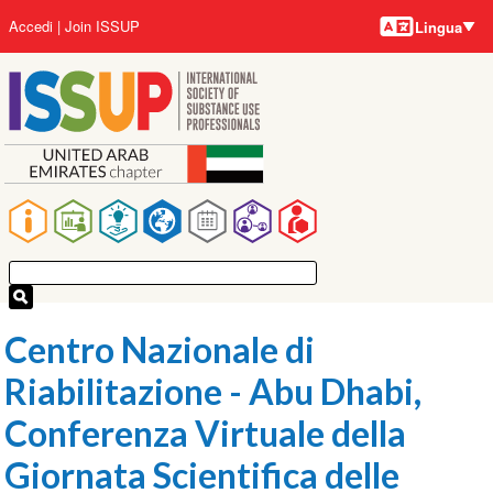
Lingue
Salta
User
Accedi
Join ISSUP
Lingua
al
account
contenuto
menu
principale
Main
navigation
Centro Nazionale di
Riabilitazione - Abu Dhabi,
Conferenza Virtuale della
Giornata Scientifica delle