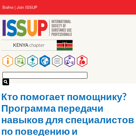
Перейти
User
Войти
Join ISSUP
к
account
основному
menu
содержанию
Main
navigation
Кто помогает помощнику?
Программа передачи
навыков для специалистов
по поведению и