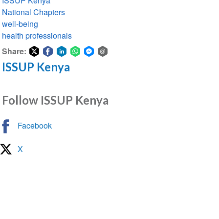
ISSUP Kenya
National Chapters
well-being
health professionals
Share:
ISSUP Kenya
Share
Share
Share
Share
Share
Share
on
on
on
on
on
via
Twitter
Facebook
LinkedIn
WhatsApp
Facebook
email
Follow ISSUP Kenya
Messenger
Facebook
X