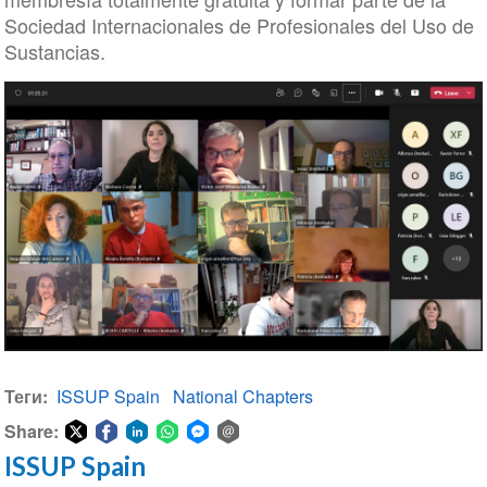
Sociedad Internacionales de Profesionales del Uso de
Sustancias.
Теги
ISSUP Spain
National Chapters
Share:
ISSUP Spain
Share
Share
Share
Share
Share
Share