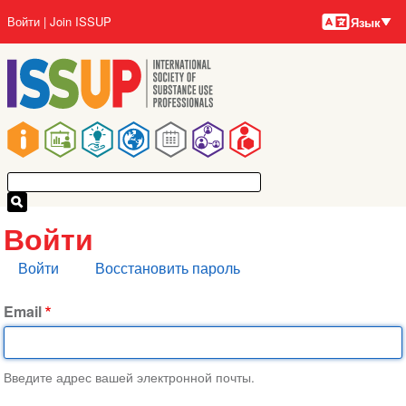
Языки
Перейти
User
Войти
Join ISSUP
Язык
к
account
основному
menu
содержанию
Main
navigation
Войти
Главные
Войти
Восстановить пароль
вкладки
Email
Введите адрес вашей электронной почты.