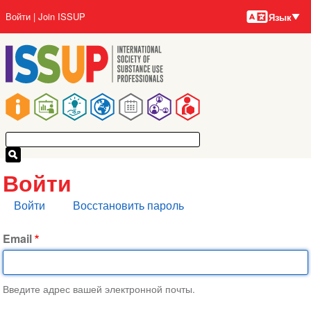
Языки
Перейти
User
Войти
Join ISSUP
Язык
к
account
основному
menu
содержанию
Main
navigation
Войти
Главные
Войти
Восстановить пароль
вкладки
Email
Введите адрес вашей электронной почты.