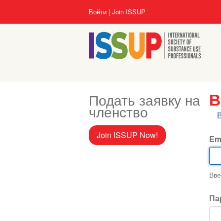
Перейти
User
Войти
Join ISSUP
к
account
основному
menu
содержанию
Подать заявку на
В
членство
Г
в
Join ISSUP Now!
Em
Вве
Па