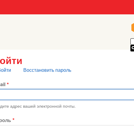
ойти
лавные
Войти
Восстановить пароль
кладки
ail
дите адрес вашей электронной почты.
роль