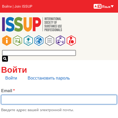
Языки
Перейти
User
Войти
Join ISSUP
Язык
к
account
основному
menu
содержанию
Main
navigation
Войти
Главные
Войти
Восстановить пароль
вкладки
Email
Введите адрес вашей электронной почты.