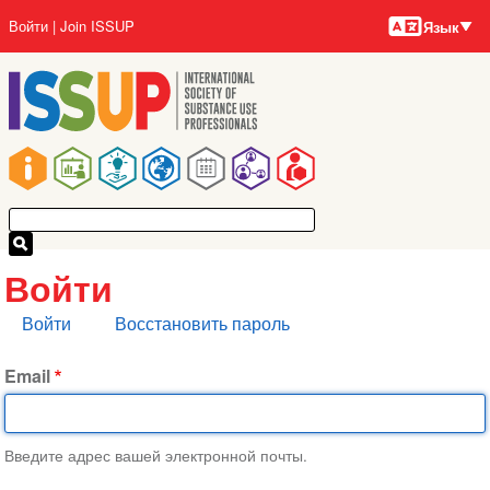
Языки
Перейти
User
Войти
Join ISSUP
Язык
к
account
основному
menu
содержанию
Main
navigation
Войти
Главные
Войти
Восстановить пароль
вкладки
Email
Введите адрес вашей электронной почты.