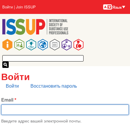
Языки
Перейти
User
Войти
Join ISSUP
Язык
к
account
основному
menu
содержанию
Main
navigation
Войти
Главные
Войти
Восстановить пароль
вкладки
Email
Введите адрес вашей электронной почты.