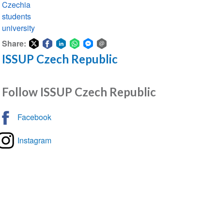
Czechia
students
university
Share:
ISSUP Czech Republic
Share
Share
Share
Share
Share
Share
on
on
on
on
on
via
Twitter
Facebook
LinkedIn
WhatsApp
Facebook
email
Follow ISSUP Czech Republic
Messenger
Facebook
Instagram