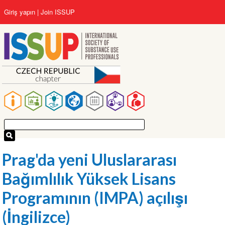
Ana
User
Giriş yapın
Join ISSUP
içeriğe
account
atla
menu
Main
navigation
Prag'da yeni Uluslararası
Bağımlılık Yüksek Lisans
Programının (IMPA) açılışı
(İngilizce)