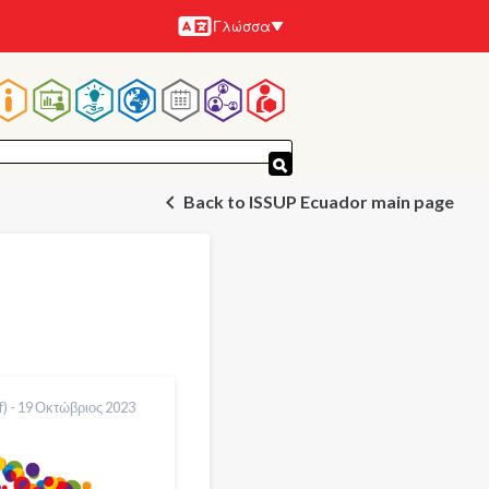
Γλώσσα
Γλώσσες
Κεντρική
πλοήγηση
Back to ISSUP Ecuador main page
) -
19 Οκτώβριος 2023