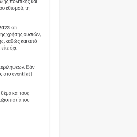
ης πολιτικής και
υ εθισμού, τη
2023
και
της χρήσης ουσιών,
ης, καθώς και από
ίτε όχι,
 περιλήψεων. Εάν
ας στο
event
[at]
 θέμα και τους
αξιοπιστία του