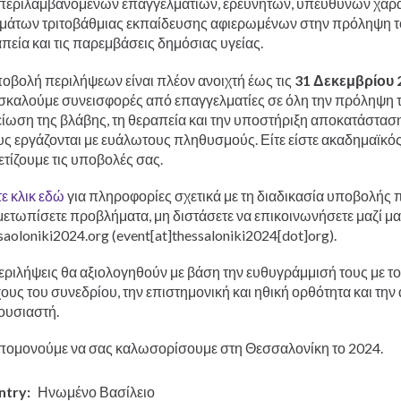
εριλαμβανομένων επαγγελματιών, ερευνητών, υπευθύνων χάραξ
μάτων τριτοβάθμιας εκπαίδευσης αφιερωμένων στην πρόληψη το
πεία και τις παρεμβάσεις δημόσιας υγείας.
οβολή περιλήψεων είναι πλέον ανοιχτή έως τις
31 Δεκεμβρίου 
καλούμε συνεισφορές από επαγγελματίες σε όλη την πρόληψη 
είωση της βλάβης, τη θεραπεία και την υποστήριξη αποκατάστασ
ς εργάζονται με ευάλωτους πληθυσμούς. Είτε είστε ακαδημαϊκός ε
ετίζουμε τις υποβολές σας.
ε κλικ εδώ
για πληροφορίες σχετικά με τη διαδικασία υποβολής
μετωπίσετε προβλήματα, μη διστάσετε να επικοινωνήσετε μαζί μ
saoloniki2024
.
org
(event[at]thessaloniki2024[dot]org)
.
εριλήψεις θα αξιολογηθούν με βάση την ευθυγράμμισή τους με το
ους του συνεδρίου, την επιστημονική και ηθική ορθότητα και την 
ουσιαστή.
ομονούμε να σας καλωσορίσουμε στη Θεσσαλονίκη το 2024.
ntry
Ηνωμένο Βασίλειο