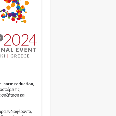
n, harm reduction,
οσφέρει τις
α συζήτηση και
ορα ενδιαφέροντα,