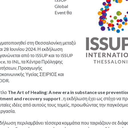
Українська
Global
Қазақ
Event θα
Pусский
Pashto
Bahasa Indonesia
Vietnamese
ματοποιηθεί στη Θεσσαλονίκη μεταξύ
αι 28 Ιουνίου 2024. Η εκδήλωση
γανώνεται από το ISSUP και το ISSUP
ce, το INL, τα Κέντρα Πρόληψης
ρτήσεων, Προαγωγής
κοινωνικής Υγείας ΣΕΙΡΙΟΣ και
DDR.
ίτλο
The Art of Healing: A new era in substance use preventio
atment and recovery support
, η εκδήλωση έχει ως στόχο να πρ
υταίες ιδέες από αυτούς τους τομείς, προωθώντας την παγκόσμι
εργασία.
δήλωση περιλαμβάνει τέσσερα κομμάτια που ταιριάζουν σε διάφ