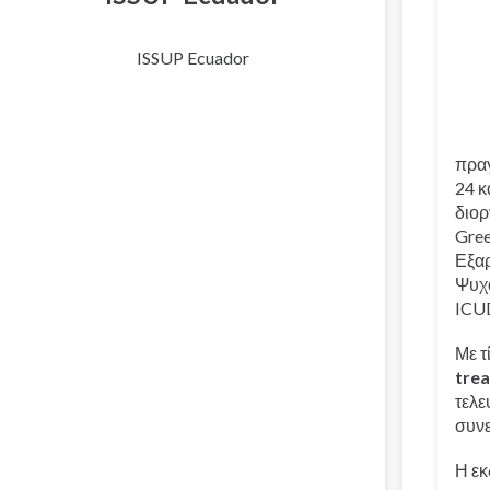
ISSUP Ecuador
πραγ
24 κ
διορ
Gree
Εξα
Ψυχο
ICU
Με τ
tre
τελε
συν
Η εκ