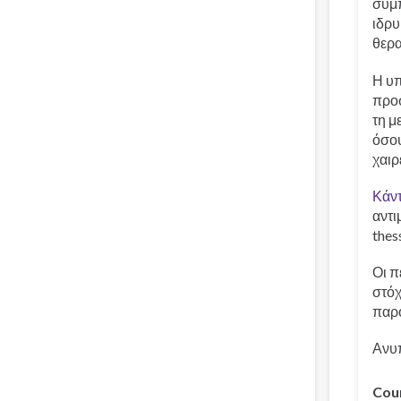
συμπ
ιδρυ
θερα
Η υπ
προσ
τη μ
όσου
χαιρ
Κάντ
αντι
thes
Οι π
στόχ
παρ
Ανυπ
Cou