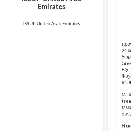
Emirates
ISSUP United Arab Emirates
πραγ
24 κ
διορ
Gree
Εξα
Ψυχο
ICU
Με τ
tre
τελε
συν
Η εκ