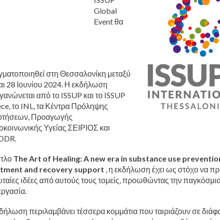
Українська
Global
Қазақ
Event θα
Pусский
Pashto
Bahasa Indonesia
Vietnamese
ματοποιηθεί στη Θεσσαλονίκη μεταξύ
αι 28 Ιουνίου 2024. Η εκδήλωση
γανώνεται από το ISSUP και το ISSUP
ce, το INL, τα Κέντρα Πρόληψης
ρτήσεων, Προαγωγής
κοινωνικής Υγείας ΣΕΙΡΙΟΣ και
DDR.
ίτλο
The Art of Healing: A new era in substance use preventio
atment and recovery support
, η εκδήλωση έχει ως στόχο να πρ
υταίες ιδέες από αυτούς τους τομείς, προωθώντας την παγκόσμι
εργασία.
δήλωση περιλαμβάνει τέσσερα κομμάτια που ταιριάζουν σε διάφ