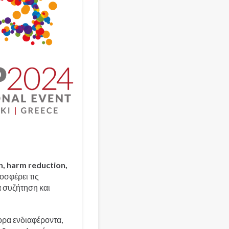
n, harm reduction,
οσφέρει τις
α συζήτηση και
ορα ενδιαφέροντα,