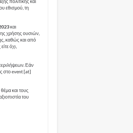
ης πολιτικής και
υ εθισμού, τη
2023
και
της χρήσης ουσιών,
ης, καθώς και από
ίτε όχι,
 περιλήψεων. Εάν
ας στο
event
[at]
 θέμα και τους
αξιοπιστία του