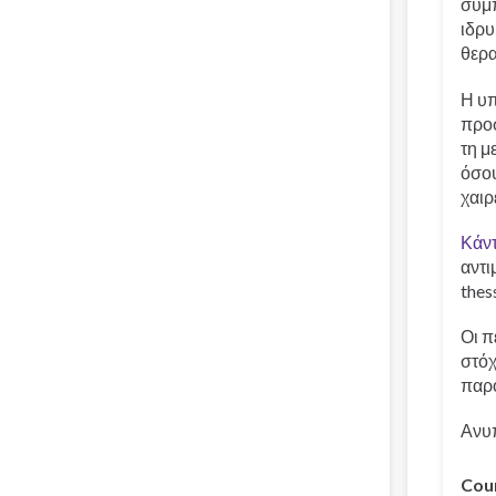
συμπ
ιδρυ
θερα
Η υπ
προσ
τη μ
όσου
χαιρ
Κάντ
αντι
thes
Οι π
στόχ
παρ
Ανυπ
Cou