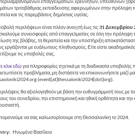
εριλαμβανομένων επαγγελματιών, ερευνητών, υπευθύνων χάραξ
μάτων τριτοβάθμιας εκπαίδευσης αφιερωμένων στην πρόληψη το
πεία και τις παρεμβάσεις δημόσιας υγείας.
οβολή περιλήψεων είναι πλέον ανοιχτή έως τις
31 Δεκεμβρίου 
καλούμε συνεισφορές από επαγγελματίες σε όλη την πρόληψη 
είωση της βλάβης, τη θεραπεία και την υποστήριξη αποκατάστασ
ς εργάζονται με ευάλωτους πληθυσμούς. Είτε είστε ακαδημαϊκός ε
ετίζουμε τις υποβολές σας.
ε κλικ εδώ
για πληροφορίες σχετικά με τη διαδικασία υποβολής
μετωπίσετε προβλήματα, μη διστάσετε να επικοινωνήσετε μαζί μ
saoloniki2024
.
org
(event[at]thessaloniki2024[dot]org)
.
εριλήψεις θα αξιολογηθούν με βάση την ευθυγράμμισή τους με το
ους του συνεδρίου, την επιστημονική και ηθική ορθότητα και την 
ουσιαστή.
ομονούμε να σας καλωσορίσουμε στη Θεσσαλονίκη το 2024.
ntry
Ηνωμένο Βασίλειο