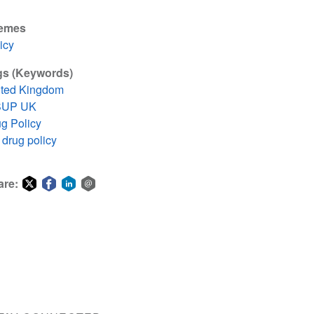
emes
icy
gs (Keywords)
ited Kingdom
SUP UK
g Policy
drug policy
are:
Share
Share
Share
Share
on
on
on
via
Twitter
Facebook
LinkedIn
email