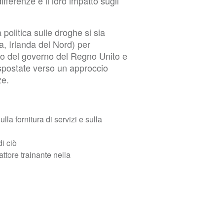
fferenze e il loro impatto sugli
 politica sulle droghe si sia
, Irlanda del Nord) per
cio del governo del Regno Unito e
 spostate verso un approccio
ze.
lla fornitura di servizi e sulla
di ciò
attore trainante nella