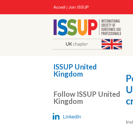
Salta
User
Accedi
Join ISSUP
al
account
contenuto
menu
principale
ISSUP United
Kingdom
P
U
Follow ISSUP United
c
Kingdom
LinkedIn
Inv