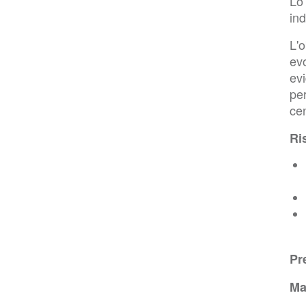
Lo 
ind
L'o
ev
evi
per
cen
Ri
Pr
Ma