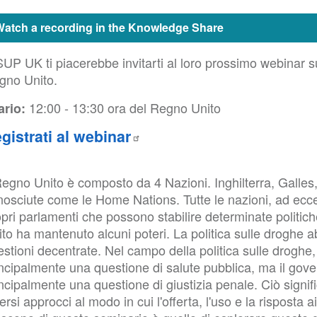
Watch a recording in the Knowledge Share
UP UK ti piacerebbe invitarti al loro prossimo webinar su
gno Unito.
12:00 - 13:30 ora del Regno Unito
ario:
gistrati al webinar
Regno Unito è composto da 4 Nazioni. Inghilterra, Galles
osciute come le Home Nations. Tutte le nazioni, ad eccez
pri parlamenti che possono stabilire determinate politic
to ha mantenuto alcuni poteri. La politica sulle droghe a
stioni decentrate. Nel campo della politica sulle droghe,
incipalmente una questione di salute pubblica, ma il gov
ncipalmente una questione di giustizia penale. Ciò signi
ersi approcci al modo in cui l'offerta, l'uso e la risposta 