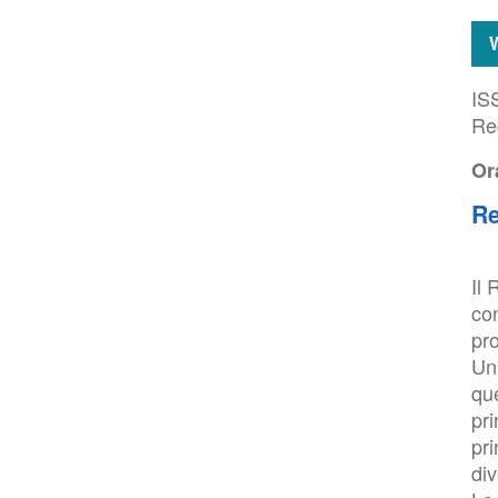
ISS
Re
Or
Re
Il 
con
pro
Uni
que
pr
pri
div