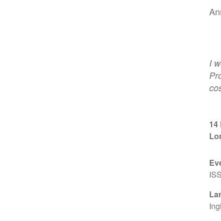
An
I w
Pr
cos
14
Lo
Ev
IS
La
Ing