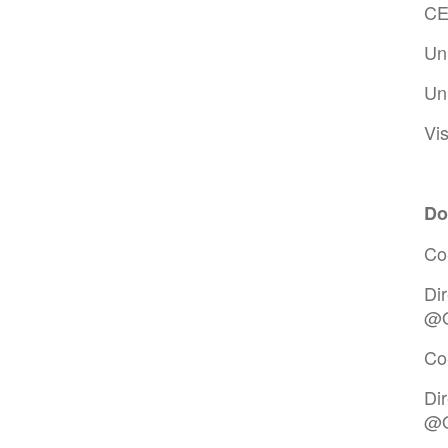
CE
Un 
Un 
Vis
Do
Co-
Di
@
Co
Di
@