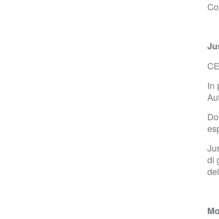
Co
Ju
CE
In
Au
Dot
esp
Jus
di
del
Mo