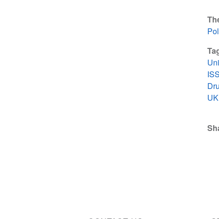
Th
Pol
Ta
Un
IS
Dru
UK 
Sh