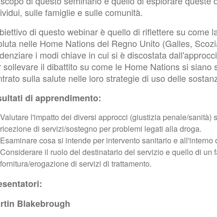
scopo di questo seminario è quello di esplorare queste di
ividui, sulle famiglie e sulle comunità.
biettivo di questo webinar è quello di riflettere su come la
oluta nelle Home Nations del Regno Unito (Galles, Scozia
denziare i modi chiave in cui si è discostata dall'approc
 sollevare il dibattito su come le Home Nations si siano
trato sulla salute nelle loro strategie di uso delle sostan
sultati di apprendimento:
Valutare l'impatto dei diversi approcci (giustizia penale/sanità) su
ricezione di servizi/sostegno per problemi legati alla droga.
Esaminare cosa si intende per intervento sanitario e all'interno 
Considerare il ruolo del destinatario del servizio e quello di un f
fornitura/erogazione di servizi di trattamento.
esentatori:
rtin Blakebrough