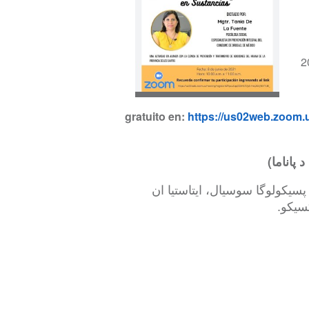
https://us02web.zoom.
ه، پسیکولوگا سوسیال، ایتاستیا ان
کسیکو