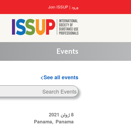
رفتن
User
Join ISSUP
ورود
به
account
محتوای
menu
اصلی
Events
See all events
8 ژوئن 2021
Panama
Panama