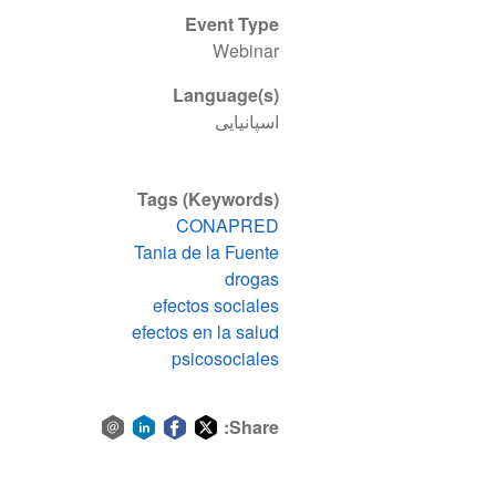
Event Type
Webinar
Language(s)
اسپانیایی
Tags (Keywords)
CONAPRED
Tania de la Fuente
drogas
efectos sociales
efectos en la salud
psicosociales
Share:
Share
Share
Share
Share
via
on
on
on