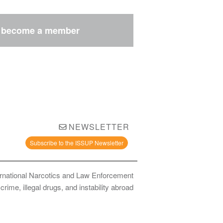
email
LinkedIn
Facebook
Twitter
r
become a member
NEWSLETTER
Subscribe to the ISSUP Newsletter
ernational Narcotics and Law Enforcement
ime, illegal drugs, and instability abroad.
bstance Use Prevention and Treatment Professionals