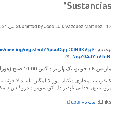
Sustancias"
Submitted by Jose Luis Vazquez Martinez -
17 می 2021
us/meeting/register/tZYpcuCqqD0tHtIXVjqS-
ثبت نام gratuito en:
NrqZ0AJYbVTcBI_
مارتس 8 د جونیو، یک پارتیر د لاس 10:00 صبح (هورا د پاناما)
کانفرنسیا مجازی دیکتادا پور لا امگتر. تانیا د لا فوئنت
پرونسیون جدایی ناپذیر دل کونسومو د دروگاس د م.
ثبت نام aquí
Links