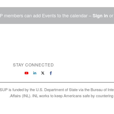
P members can add Events to the calendar –
o
Sign in
STAY CONNECTED
SUP is funded by the U.S. Department of State via the Bureau of Int
Affairs (INL). INL works to keep Americans safe by countering cr
Copyright © 2026 International Society of Su