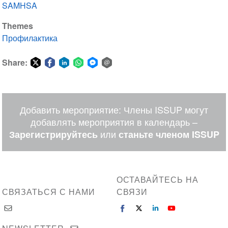
SAMHSA
Themes
Профилактика
Share:
Share
Share
Share
Share
Share
Share
on
on
on
on
on
via
Twitter
Facebook
LinkedIn
WhatsApp
Facebook
email
Добавить мероприятие: Члены ISSUP могут
Messenger
добавлять мероприятия в календарь –
или
Зарегистрируйтесь
станьте членом ISSUP
ОСТАВАЙТЕСЬ НА
СВЯЗАТЬСЯ С НАМИ
СВЯЗИ